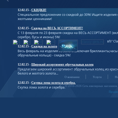
вставками. Спрашивайте у продавцов-консультантов.
12.02.15
-
СКИДКИ!
Специальное предложение со скидкой до 30%! Ищите изделия 
желтыми ценниками!
12.02.15
-
Скидка на ВЕСЬ АССОРТИМЕНТ!
С 13 февраля по 23 февраля скидка на ВЕСЬ АССОРТИМЕНТ (вк
серебро, бусы и иконы) 5%!
вЂ” Cla
classy-girls.ru
12.02.15
-
Скидки на золото
Весь февраль на изделия из золота (включая бриллианты,часы
обручальные кольца) - скидка 5%!
12.02.15
-
Широкий ассортимент обручальных колец
Предлагаем широкий ассортимент обручальных колец из красн
белого и желтого золота...
О компании
Услуги
Но
12.02.15
-
Скупка лома золота и серебра.
© 2010-2026 Сеть
ювелирных магазинов
Скупка лома золота и серебра.
Продви